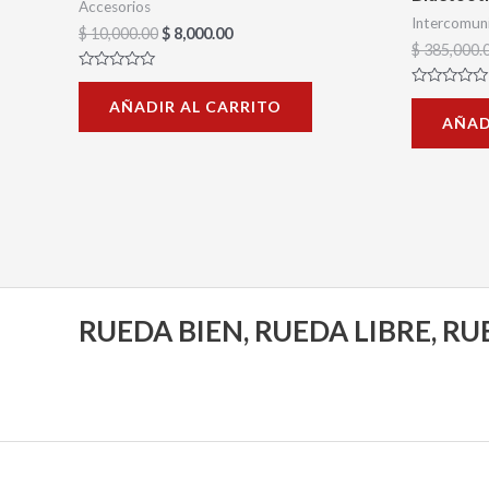
Accesorios
Intercomun
$
10,000.00
$
8,000.00
$
385,000.
Valorado
con
Valorado
AÑADIR AL CARRITO
0
con
AÑAD
de
0
5
de
5
RUEDA BIEN, RUEDA LIBRE, R