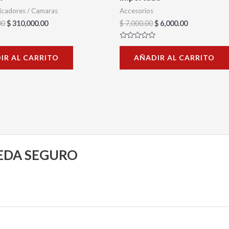
icadores / Camaras
Accesorios
00
$
310,000.00
$
7,000.00
$
6,000.00
Valorado
con
IR AL CARRITO
AÑADIR AL CARRITO
0
de
5
UEDA SEGURO