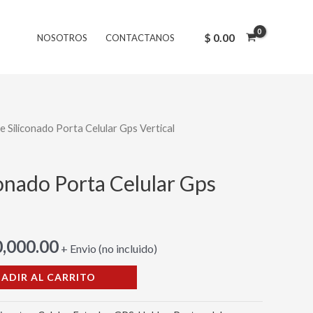
inal
actual
Porta
es:
Celular
$
0.00
NOSOTROS
CONTACTANOS
,000.00.
$ 10,000.00.
Gps
Vertical
cantidad
e Siliconado Porta Celular Gps Vertical
El
cio
precio
onado Porta Celular Gps
inal
actual
es:
,000.00
+ Envio (no incluido)
,000.00.
$ 10,000.00.
ADIR AL CARRITO