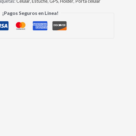
iquetas:
Celular
,
Estuche
,
GPS
,
Holder
,
Porta celular
¡Pagos Seguros en Linea!