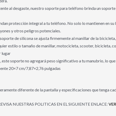
tera.
stente al desgaste, nuestro soporte para teléfono brinda un soport
indan protección integral a tu teléfono. No solo lo mantienen en su
yones y otros peligros potenciales.
El soporte de silicona se ajusta firmemente al manillar de la bicicle
uier estilo o tamaño de manillar, motocicleta, scooter, bicicleta, c
 lugar
este soporte no agregará peso significativo a tu manubrio, lo que 
mente 20×7 cm/7,87×2,76 pulgadas
eramente diferente de la pantalla y especificaciones que tenga cad
REVISA NUESTRAS POLITICAS EN EL SIGUIENTE ENLACE:
VER