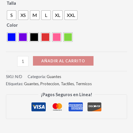
Talla
S
XS
M
L
XL
XXL
Color
AÑADIR AL CARRITO
SKU:
N/D
Categoría:
Guantes
Etiquetas:
Guantes
,
Proteccion
,
Tactiles
,
Termicos
¡Pagos Seguros en Linea!