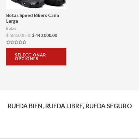
opciones
se
Botas Speed Bikers Caña
pueden
Larga
elegir
Botas
$
580,000.00
$
440,000.00
en
la
Valorado
con
página
SELECCIONAR
0
OPCIONES
de
de
5
producto
RUEDA BIEN, RUEDA LIBRE, RUEDA SEGURO