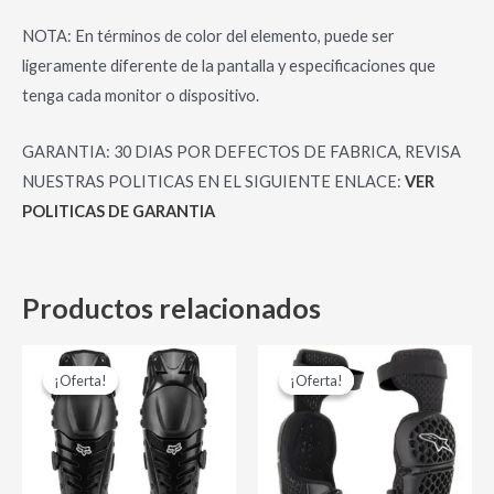
NOTA: En términos de color del elemento, puede ser
ligeramente diferente de la pantalla y especificaciones que
tenga cada monitor o dispositivo.
GARANTIA: 30 DIAS POR DEFECTOS DE FABRICA, REVISA
NUESTRAS POLITICAS EN EL SIGUIENTE ENLACE:
VER
POLITICAS DE GARANTIA
Productos relacionados
El
El
El
El
Es
precio
precio
precio
precio
¡Oferta!
¡Oferta!
¡Oferta!
¡Oferta!
pr
original
actual
original
actual
era:
es:
era:
es:
tie
$ 72,000.00.
$ 54,000.00.
$ 220,000.00.
$ 185,0
múl
var