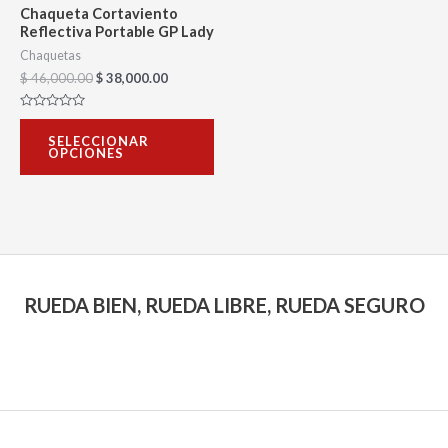
se
Chaqueta Cortaviento
pueden
Reflectiva Portable GP Lady
elegir
Chaquetas
$
46,000.00
$
38,000.00
en
la
Valorado
con
página
SELECCIONAR
0
OPCIONES
de
de
5
producto
RUEDA BIEN, RUEDA LIBRE, RUEDA SEGURO