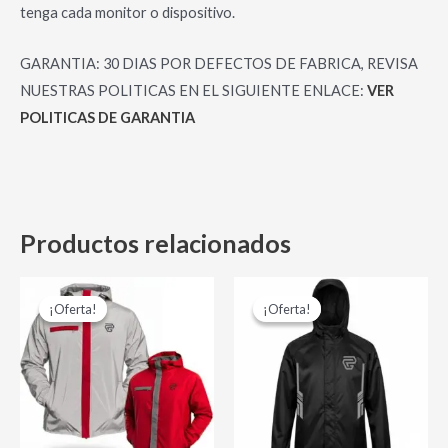
tenga cada monitor o dispositivo.
GARANTIA: 30 DIAS POR DEFECTOS DE FABRICA, REVISA
NUESTRAS POLITICAS EN EL SIGUIENTE ENLACE:
VER
POLITICAS DE GARANTIA
Productos relacionados
El
El
El
El
Este
Es
precio
precio
precio
precio
¡Oferta!
¡Oferta!
¡Oferta!
¡Oferta!
producto
pr
original
actual
original
actual
era:
es:
era:
es:
tiene
tie
$ 105,000.00.
$ 85,000.00.
$ 135,000.00.
$ 110,0
múltiples
múl
variantes.
var
Las
La