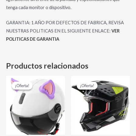
tenga cada monitor o dispositivo.
GARANTIA: 1 AÑO POR DEFECTOS DE FABRICA, REVISA
NUESTRAS POLITICAS EN EL SIGUIENTE ENLACE:
VER
POLITICAS DE GARANTIA
Productos relacionados
El
El
El
El
Este
Es
precio
precio
precio
preci
¡Oferta!
¡Oferta!
¡Oferta!
¡Oferta!
producto
pr
original
actual
original
actual
era:
es:
era:
es:
tiene
tie
$ 15,000.00.
$ 8,000.00.
$ 1,070,000.00.
$ 880,
múltiples
múl
variantes.
var
Las
La
opciones
op