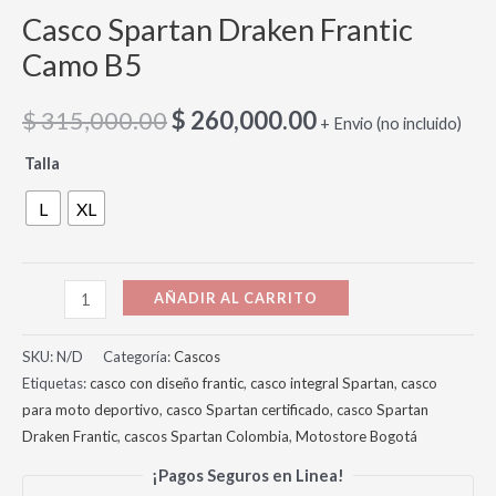
Casco Spartan Draken Frantic
Camo B5
$
315,000.00
$
260,000.00
+ Envio (no incluido)
Talla
L
XL
AÑADIR AL CARRITO
SKU:
N/D
Categoría:
Cascos
Etiquetas:
casco con diseño frantic
,
casco integral Spartan
,
casco
para moto deportivo
,
casco Spartan certificado
,
casco Spartan
Draken Frantic
,
cascos Spartan Colombia
,
Motostore Bogotá
¡Pagos Seguros en Linea!