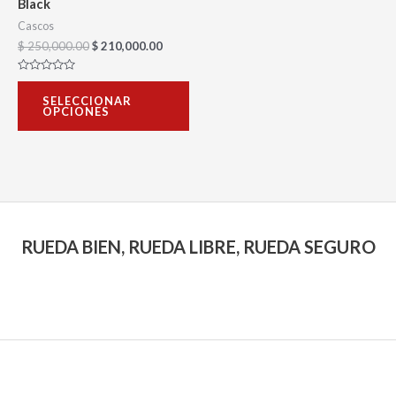
pueden
Black
elegir
Cascos
$
250,000.00
$
210,000.00
en
la
Valorado
con
página
SELECCIONAR
0
OPCIONES
de
de
5
producto
RUEDA BIEN, RUEDA LIBRE, RUEDA SEGURO