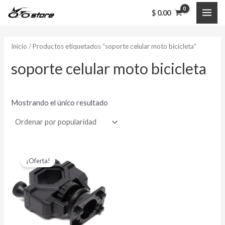
Ir
MAI
$
0.00
al
ME
contenido
Inicio
/ Productos etiquetados “soporte celular moto bicicleta”
soporte celular moto bicicleta
Mostrando el único resultado
El
El
precio
precio
¡Oferta!
original
actual
era:
es:
$ 13,000.00.
$ 10,000.00.