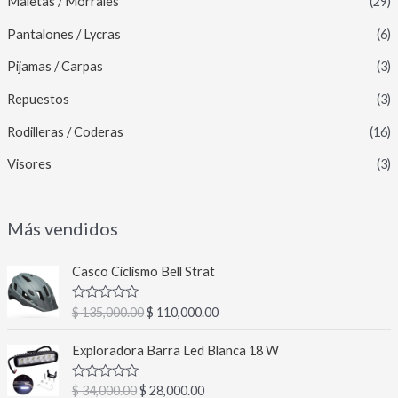
Maletas / Morrales
(29)
Pantalones / Lycras
(6)
Pijamas / Carpas
(3)
Repuestos
(3)
Rodilleras / Coderas
(16)
Visores
(3)
Más vendidos
E
E
Casco Ciclismo Bell Strat
l
l
p
p
V
$
135,000.00
$
110,000.00
r
r
a
l
e
e
E
E
o
Exploradora Barra Led Blanca 18 W
c
c
l
l
r
a
i
i
p
p
d
V
$
34,000.00
$
28,000.00
o
o
r
r
o