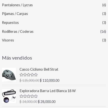
Pantalones / Lycras
(6)
Pijamas / Carpas
(3)
Repuestos
(3)
Rodilleras / Coderas
(16)
Visores
(3)
Más vendidos
E
E
Casco Ciclismo Bell Strat
l
l
p
p
V
$
135,000.00
$
110,000.00
r
r
a
l
e
e
E
E
o
Exploradora Barra Led Blanca 18 W
c
c
l
l
r
a
i
i
p
p
d
V
$
34,000.00
$
28,000.00
o
o
r
r
o
a
c
o
a