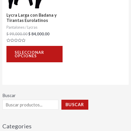
opciones
se
Lycra Larga con Badana y
pueden
Tirantas Eurolatinos
Pantalones / Lycras
elegir
$
99,000.00
$
84,000.00
en
la
Valorado
con
página
SELECCIONAR
0
OPCIONES
de
de
5
producto
Buscar
BUSCAR
Categories