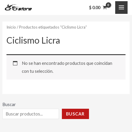
Ir
MAI
$
0.00
al
ME
contenido
Inicio
/ Productos etiquetados “Ciclismo Licra”
Ciclismo Licra
No se han encontrado productos que coincidan
con tu selección.
Buscar
BUSCAR