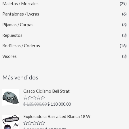
Maletas / Morrales
(29)
Pantalones / Lycras
(6)
Pijamas / Carpas
(3)
Repuestos
(3)
Rodilleras / Coderas
(16)
Visores
(3)
Más vendidos
E
E
Casco Ciclismo Bell Strat
l
l
p
p
V
$
135,000.00
$
110,000.00
r
r
a
l
e
e
E
E
o
Exploradora Barra Led Blanca 18 W
c
c
l
l
r
a
i
i
p
p
d