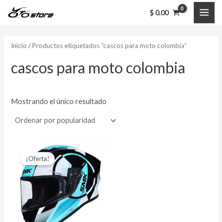
Ir
MAI
$
0.00
al
ME
contenido
Inicio
/ Productos etiquetados “cascos para moto colombia”
cascos para moto colombia
Mostrando el único resultado
El
El
Este
precio
precio
¡Oferta!
producto
original
actual
era:
es:
tiene
$ 375,000.00.
$ 340,000.00.
múltiples
variantes.
Las