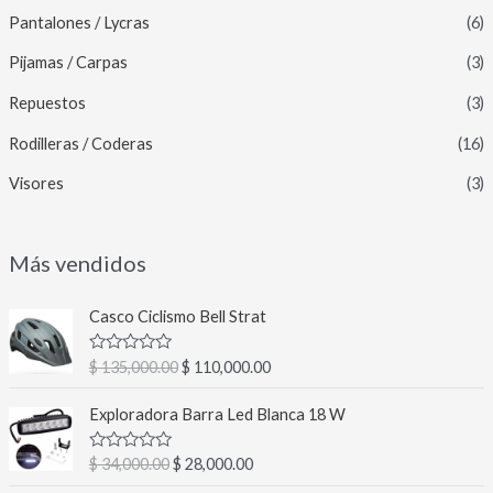
Pantalones / Lycras
(6)
Pijamas / Carpas
(3)
Repuestos
(3)
Rodilleras / Coderas
(16)
Visores
(3)
Más vendidos
E
E
Casco Ciclismo Bell Strat
l
l
p
p
V
$
135,000.00
$
110,000.00
r
r
a
l
e
e
E
E
o
Exploradora Barra Led Blanca 18 W
c
c
l
l
r
a
i
i
p
p
d
V
$
34,000.00
$
28,000.00
o
o
r
r
o
a
c
o
a