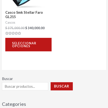
opciones
se
Casco Smk Stellar Faro
pueden
GL215
Cascos
elegir
$
375,000.00
$
340,000.00
en
la
Valorado
con
página
SELECCIONAR
0
OPCIONES
de
de
5
producto
Buscar
BUSCAR
Categories