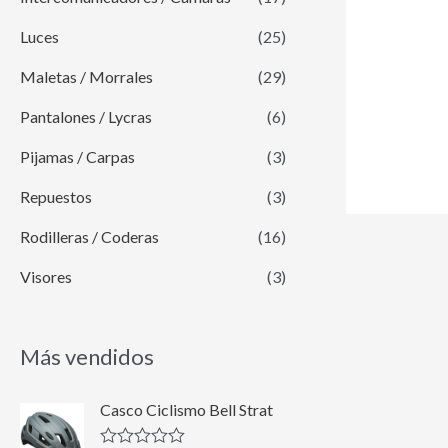
Luces
(25)
Maletas / Morrales
(29)
Pantalones / Lycras
(6)
Pijamas / Carpas
(3)
Repuestos
(3)
Rodilleras / Coderas
(16)
Visores
(3)
Más vendidos
E
E
Casco Ciclismo Bell Strat
l
l
p
p