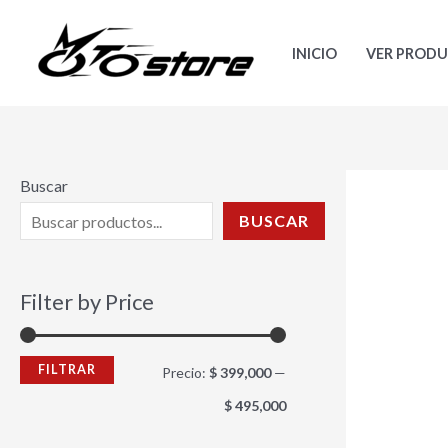
Ir
P
P
al
r
r
INICIO
VER PROD
contenido
e
e
c
c
i
i
o
o
Buscar
m
m
BUSCAR
í
á
n
x
Filter by Price
i
i
m
m
FILTRAR
Precio:
$ 399,000
—
o
o
$ 495,000