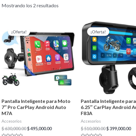
Mostrando los 2 resultados
El
El
El
El
precio
precio
precio
pr
¡Oferta!
¡Oferta!
original
actual
original
ac
era:
es:
era:
es
$ 630,000.00.
$ 495,000.00.
$ 510,000.00.
$ 
Pantalla Inteligente para Moto
Pantalla Inteligente par
7″ Pro CarPlay Android Auto
6.25″ CarPlay Android A
M7A
F83A
Accesorios
Accesorios
$
630,000.00
$
495,000.00
$
510,000.00
$
399,000.00