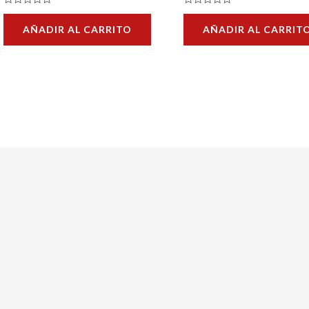
Valorado
Valorado
con
con
AÑADIR AL CARRITO
AÑADIR AL CARRIT
0
0
de
de
5
5