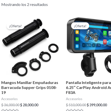
Mostrando los 2 resultados
El
El
El
El
precio
precio
precio
pr
¡Oferta!
¡Oferta!
original
actual
original
ac
era:
es:
era:
es
$ 36,000.00.
$ 28,000.00.
$ 510,000.00.
$ 
Mangos Manillar Empuñaduras
Pantalla Inteligente par
Barracuda Supper Grips 0108-
6.25″ CarPlay Android A
19
F83A
Accesorios
Accesorios
$
36,000.00
$
28,000.00
$
510,000.00
$
399,000.00