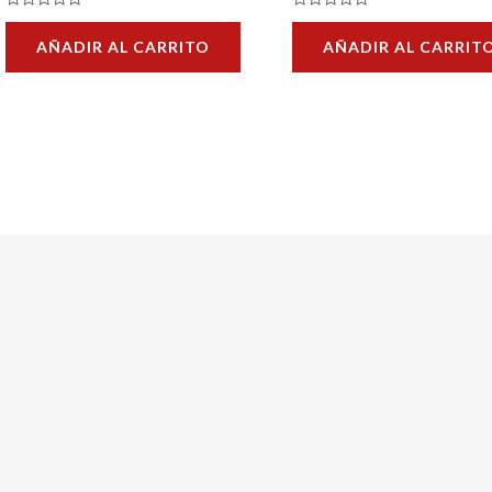
Valorado
Valorado
con
con
AÑADIR AL CARRITO
AÑADIR AL CARRIT
0
0
de
de
5
5