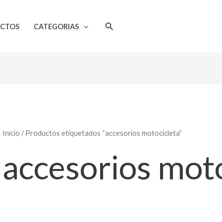
Ordenado
por
popularidad
Buscar
UCTOS
CATEGORIAS
Inicio
/ Productos etiquetados “accesorios motocicleta”
accesorios moto