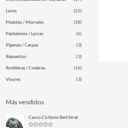
Luces
(25)
Maletas / Morrales
(28)
Pantalones / Lycras
(6)
Pijamas / Carpas
(3)
Repuestos
(3)
Rodilleras / Coderas
(16)
Visores
(3)
Más vendidos
E
E
Casco Ciclismo Bell Strat
l
l
p
p