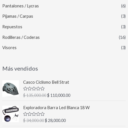
Pantalones / Lycras
(6)
Pijamas / Carpas
(3)
Repuestos
(3)
Rodilleras / Coderas
(16)
Visores
(3)
Más vendidos
E
E
Casco Ciclismo Bell Strat
l
l
p
p
V
$
135,000.00
$
110,000.00
r
r
a
l
e
e
E
E
o
Exploradora Barra Led Blanca 18 W
c
c
l
l
r
a
i
i
p
p
d
V
$
34,000.00
$
28,000.00
o
o
r
r
o
a
c
o
a