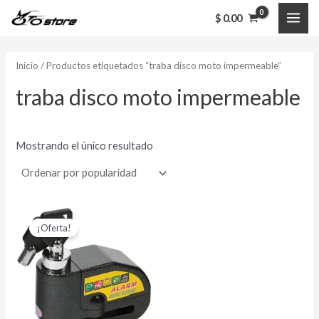
Ir
MAI
$
0.00
al
ME
contenido
Inicio
/ Productos etiquetados “traba disco moto impermeable”
traba disco moto impermeable
Mostrando el único resultado
El
El
precio
precio
¡Oferta!
original
actual
era:
es:
$ 50,000.00.
$ 39,000.00.