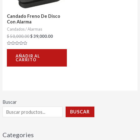
Candado Freno De Disco
Con Alarma
Candados / Alarmas
$
50,000.00
$
39,000.00
Valorado
con
AÑADIR AL
0
CARRITO
de
5
Buscar
BUSCAR
Categories