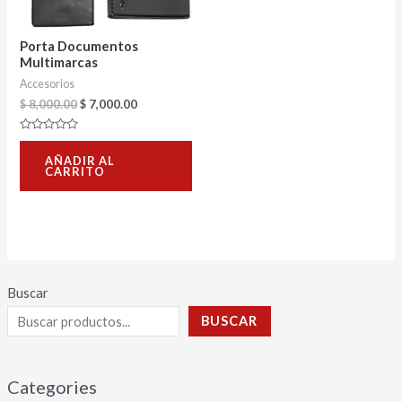
Porta Documentos
Multimarcas
Accesorios
$
8,000.00
$
7,000.00
Valorado
con
AÑADIR AL
0
CARRITO
de
5
Buscar
BUSCAR
Categories