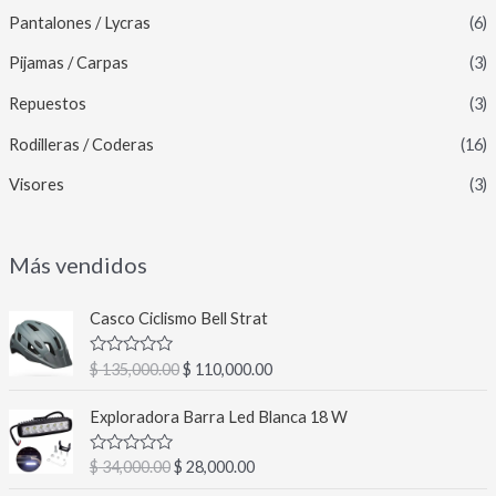
Pantalones / Lycras
(6)
Pijamas / Carpas
(3)
Repuestos
(3)
Rodilleras / Coderas
(16)
Visores
(3)
Más vendidos
E
E
Casco Ciclismo Bell Strat
l
l
p
p
V
$
135,000.00
$
110,000.00
r
r
a
l
e
e
E
E
o
Exploradora Barra Led Blanca 18 W
c
c
l
l
r
a
i
i
p
p
d
V
$
34,000.00
$
28,000.00
o
o
r
r
o
a
c
o
a