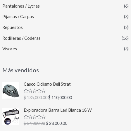
Pantalones / Lycras
(6)
Pijamas / Carpas
(3)
Repuestos
(3)
Rodilleras / Coderas
(16)
Visores
(3)
Más vendidos
E
E
Casco Ciclismo Bell Strat
l
l
p
p
V
$
135,000.00
$
110,000.00
r
r
a
l
e
e
E
E
o
Exploradora Barra Led Blanca 18 W
c
c
l
l
r
a
i
i
p
p
d
V
$
34,000.00
$
28,000.00
o
o
r
r
o
a
c
o
a