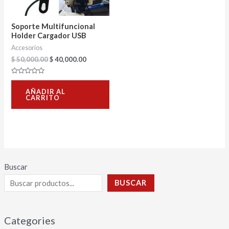
Soporte Multifuncional
Holder Cargador USB
Accesorios
$
50,000.00
$
40,000.00
Valorado
con
AÑADIR AL
0
CARRITO
de
5
Buscar
BUSCAR
Categories