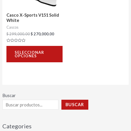
opciones
se
Casco X-Sports V151 Solid
pueden
White
Cascos
elegir
$
299,000.00
$
270,000.00
en
la
Valorado
con
página
SELECCIONAR
0
OPCIONES
de
de
5
producto
Buscar
BUSCAR
Categories