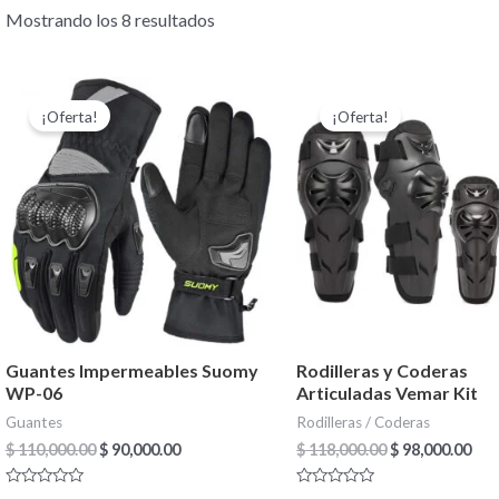
Mostrando los 8 resultados
El
El
El
El
Este
precio
precio
precio
pre
¡Oferta!
¡Oferta!
producto
original
actual
original
act
era:
es:
era:
es:
tiene
$ 110,000.00.
$ 90,000.00.
$ 118,000.00.
$ 98
múltiples
variantes.
Las
opciones
se
pueden
Guantes Impermeables Suomy
Rodilleras y Coderas
elegir
WP-06
Articuladas Vemar Kit
en
Guantes
Rodilleras / Coderas
la
$
110,000.00
$
90,000.00
$
118,000.00
$
98,000.00
página
Valorado
Valorado