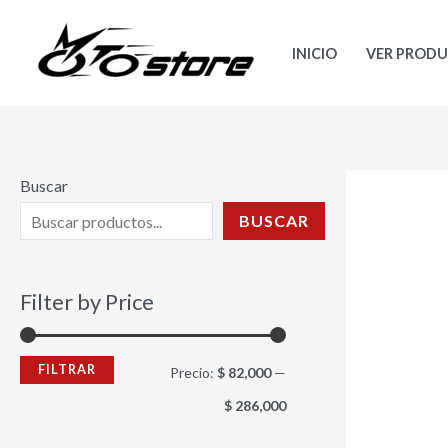
Ir
P
P
al
r
r
INICIO
VER PROD
contenido
e
e
c
c
i
i
o
o
Buscar
m
m
BUSCAR
í
á
n
x
Filter by Price
i
i
m
m
FILTRAR
Precio:
$ 82,000
—
o
o
$ 286,000