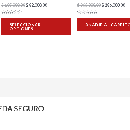
la
$
105,000.00
$
82,000.00
$
365,000.00
$
286,000.00
página
Valorado
Valorado
de
con
con
SELECCIONAR
AÑADIR AL CARRIT
0
0
OPCIONES
de
de
producto
5
5
UEDA SEGURO