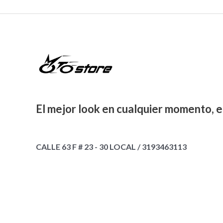
$
5
0
0
0
,
.
0
0
1
0
0
.
0
0
.
5
0
0
,
.
0
0
0
.
0
0
0
.
El mejor look en cualquier momento, e
.
0
0
.
CALLE 63 F # 23 - 30 LOCAL / 3193463113