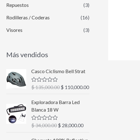
Repuestos
(3)
Rodilleras / Coderas
(16)
Visores
(3)
Más vendidos
E
E
Casco Ciclismo Bell Strat
l
l
p
p
$
135,000.00
$
110,000.00
V
r
r
a
l
e
e
E
E
Exploradora Barra Led
o
c
c
l
l
r
Blanca 18 W
a
i
i
p
p
d
o
o
r
r
o
$
34,000.00
$
28,000.00
V
c
o
a
e
e
a
o
r
c
l
c
c
E
E
n