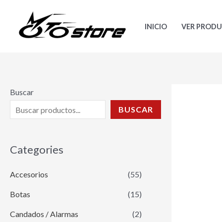
Ir
al
INICIO
VER PROD
contenido
Buscar
BUSCAR
Categories
Accesorios
(55)
Botas
(15)
Candados / Alarmas
(2)