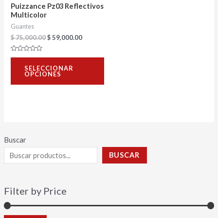
pueden
Puizzance Pz03 Reflectivos
Multicolor
elegir
Guantes
en
$
75,000.00
$
59,000.00
la
Valorado
página
con
SELECCIONAR
0
de
OPCIONES
de
5
producto
Buscar
BUSCAR
Filter by Price