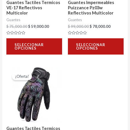
Guantes Tactiles Termicos
Guantes Impermeables
pueden
pu
VE-17 Reflectivos
Puizzance Pz03w
Multicolor
Reflectivos Multicolor
elegir
ele
Guantes
Guantes
en
en
$
75,000.00
$
59,000.00
$
99,000.00
$
78,000.00
la
la
Valorado
página
Valorado
pág
con
con
SELECCIONAR
SELECCIONAR
0
0
de
de
OPCIONES
OPCIONES
de
de
5
5
producto
pro
El
El
Este
precio
precio
¡Oferta!
producto
original
actual
era:
es:
tiene
$ 75,000.00.
$ 59,000.00.
múltiples
variantes.
Las
opciones
se
Guantes Tactiles Termicos