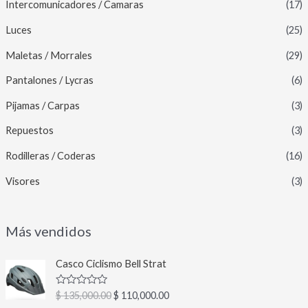
Intercomunicadores / Camaras
(17)
Luces
(25)
Maletas / Morrales
(29)
Pantalones / Lycras
(6)
Pijamas / Carpas
(3)
Repuestos
(3)
Rodilleras / Coderas
(16)
Visores
(3)
Más vendidos
E
E
Casco Ciclismo Bell Strat
l
l
p
p
V
$
135,000.00
$
110,000.00
r
r
a