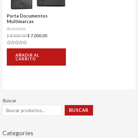
Porta Documentos
Multimarcas
Accesorios
$
8,000.00
$
7,000.00
Valorado
con
AÑADIR AL
0
CARRITO
de
5
Buscar
BUSCAR
Categories