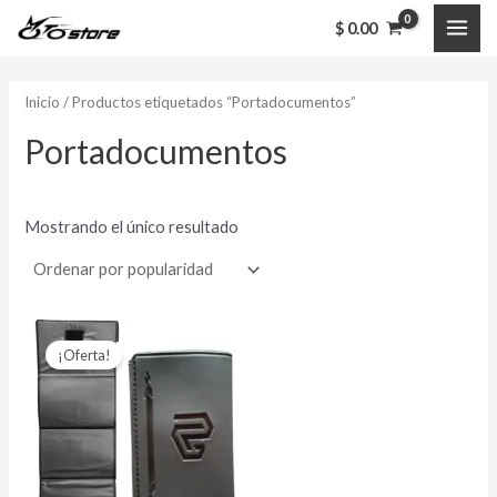
Ir
MAI
$
0.00
al
ME
contenido
Inicio
/ Productos etiquetados “Portadocumentos”
Portadocumentos
Mostrando el único resultado
El
El
precio
precio
¡Oferta!
original
actual
era:
es:
$ 8,000.00.
$ 7,000.00.