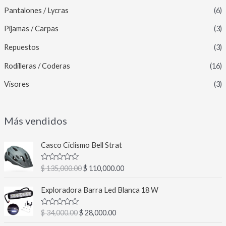
Pantalones / Lycras
(6)
Pijamas / Carpas
(3)
Repuestos
(3)
Rodilleras / Coderas
(16)
Visores
(3)
Más vendidos
E
E
Casco Ciclismo Bell Strat
l
l
p
p
V
$
135,000.00
$
110,000.00
r
r
a
l
e
e
E
E
o
Exploradora Barra Led Blanca 18 W
c
c
l
l
r
a
i
i
p
p
d
V
$
34,000.00
$
28,000.00
o
o
r
r
o
a
c
o
a