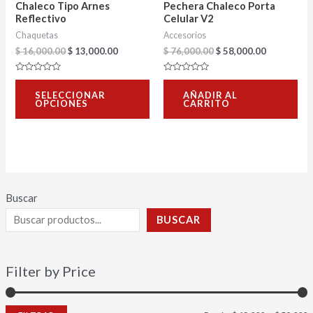
Chaleco Tipo Arnes
Pechera Chaleco Porta
pueden
Reflectivo
Celular V2
Chaquetas
Accesorios
elegir
$
16,000.00
$
13,000.00
$
76,000.00
$
58,000.00
en
la
Valorado
Valorado
con
con
página
SELECCIONAR
AÑADIR AL
0
0
OPCIONES
CARRITO
de
de
de
5
5
producto
Buscar
BUSCAR
Filter by Price