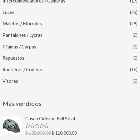
Intercomunicadores / Camaras
(17)
Luces
(25)
Maletas / Morrales
(29)
Pantalones / Lycras
(6)
Pijamas / Carpas
(3)
Repuestos
(3)
Rodilleras / Coderas
(16)
Visores
(3)
Más vendidos
E
E
Casco Ciclismo Bell Strat
l
l
p
p
V
$
135,000.00
$
110,000.00
r
r
a