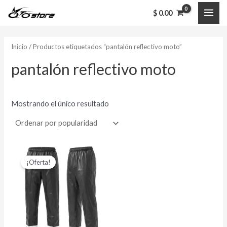
Ir
MAI
$
0.00
al
ME
contenido
Inicio
/ Productos etiquetados “pantalón reflectivo moto”
pantalón reflectivo moto
Mostrando el único resultado
El
El
Este
precio
precio
¡Oferta!
producto
original
actual
era:
es:
tiene
$ 42,000.00.
$ 32,000.00.
múltiples
variantes.
Las