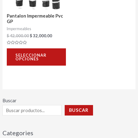
opciones
se
Pantalon Impermeable Pvc
pueden
GP
Impermeables
elegir
$
42,000.00
$
32,000.00
en
la
Valorado
con
página
SELECCIONAR
0
OPCIONES
de
de
5
producto
Buscar
BUSCAR
Categories