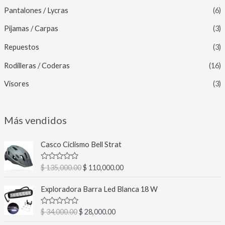
Pantalones / Lycras
(6)
Pijamas / Carpas
(3)
Repuestos
(3)
Rodilleras / Coderas
(16)
Visores
(3)
Más vendidos
E
E
Casco Ciclismo Bell Strat
l
l
p
p
V
$
135,000.00
$
110,000.00
r
r
a
l
e
e
E
E
o
Exploradora Barra Led Blanca 18 W
c
c
l
l
r
a
i
i
p
p
d
V
$
34,000.00
$
28,000.00
o
o
r
r
o
a
c
o
a