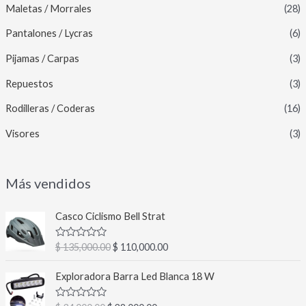
Maletas / Morrales
(28)
Pantalones / Lycras
(6)
Pijamas / Carpas
(3)
Repuestos
(3)
Rodilleras / Coderas
(16)
Visores
(3)
Más vendidos
E
E
Casco Ciclismo Bell Strat
l
l
p
p
V
$
135,000.00
$
110,000.00
r
r
a
l
e
e
E
E
o
Exploradora Barra Led Blanca 18 W
c
c
l
l
r
a
i
i
p
p
d