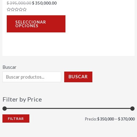
$
395,000.00
$
350,000.00
en
la
Valorado
con
página
SELECCIONAR
0
OPCIONES
de
de
5
producto
Buscar
BUSCAR
Filter by Price
FILTRAR
Precio:
$ 350,000
—
$ 370,000