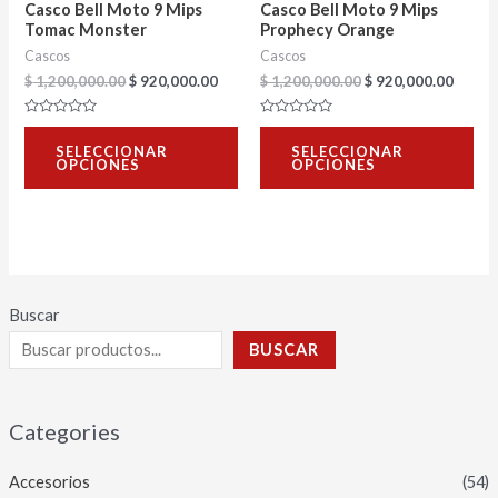
Casco Bell Moto 9 Mips
Casco Bell Moto 9 Mips
pueden
pu
Tomac Monster
Prophecy Orange
Cascos
Cascos
elegir
ele
$
1,200,000.00
$
920,000.00
$
1,200,000.00
$
920,000.00
en
en
la
la
Valorado
Valorado
con
con
página
pág
SELECCIONAR
SELECCIONAR
0
0
OPCIONES
OPCIONES
de
de
de
de
5
5
producto
pro
Buscar
BUSCAR
Categories
Accesorios
(54)