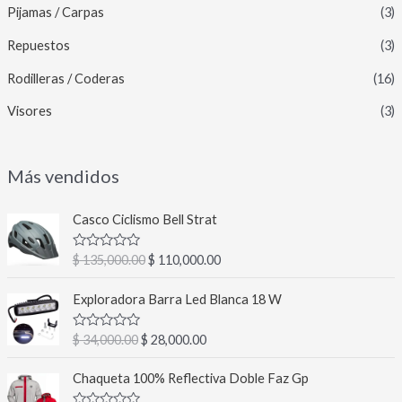
Pijamas / Carpas
(3)
Repuestos
(3)
Rodilleras / Coderas
(16)
Visores
(3)
Más vendidos
E
E
Casco Ciclismo Bell Strat
l
l
p
p
V
$
135,000.00
$
110,000.00
r
r
a
l
e
e
E
E
o
Exploradora Barra Led Blanca 18 W
c
c
l
l
r
a
i
i
p
p
d
V
$
34,000.00
$
28,000.00
o
o
r
r
o
a
c
o
a
l
e
e
E
E
o
o
Chaqueta 100% Reflectiva Doble Faz Gp
r
c
c
c
n
l
l
r
0
i
t
a