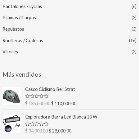
Pantalones / Lycras
(6)
Pijamas / Carpas
(3)
Repuestos
(3)
Rodilleras / Coderas
(16)
Visores
(3)
Más vendidos
E
E
Casco Ciclismo Bell Strat
l
l
p
p
V
$
135,000.00
$
110,000.00
r
r
a
l
e
e
E
E
o
Exploradora Barra Led Blanca 18 W
c
c
l
l
r
a
i
i
p
p
d
V
$
34,000.00
$
28,000.00
o
o
r
r
o
a
c
o
a