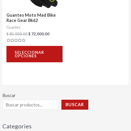
opciones
se
Guantes Moto Mad Bike
pueden
Race Gear Bk62
Guantes
elegir
$
85,000.00
$
72,000.00
en
la
Valorado
con
página
SELECCIONAR
0
OPCIONES
de
de
5
producto
Buscar
BUSCAR
Categories