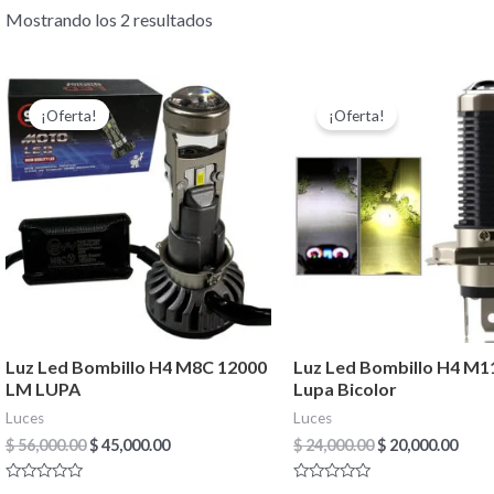
Mostrando los 2 resultados
El
El
El
El
precio
precio
precio
prec
¡Oferta!
¡Oferta!
original
actual
original
actu
era:
es:
era:
es:
$ 56,000.00.
$ 45,000.00.
$ 24,000.00.
$ 20,
Luz Led Bombillo H4 M8C 12000
Luz Led Bombillo H4 M
LM LUPA
Lupa Bicolor
Luces
Luces
$
56,000.00
$
45,000.00
$
24,000.00
$
20,000.00
Valorado
Valorado