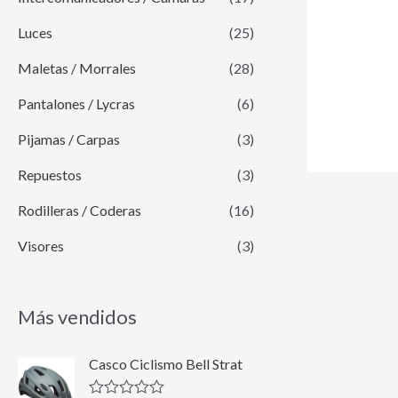
Luces
(25)
Maletas / Morrales
(28)
Pantalones / Lycras
(6)
Pijamas / Carpas
(3)
Repuestos
(3)
Rodilleras / Coderas
(16)
Visores
(3)
Más vendidos
E
E
Casco Ciclismo Bell Strat
l
l
p
p