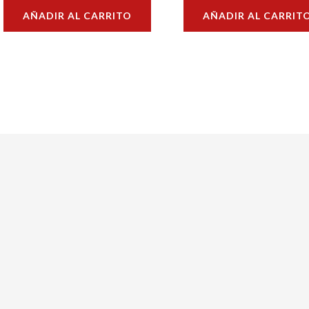
con
con
AÑADIR AL CARRITO
AÑADIR AL CARRIT
0
0
de
de
5
5