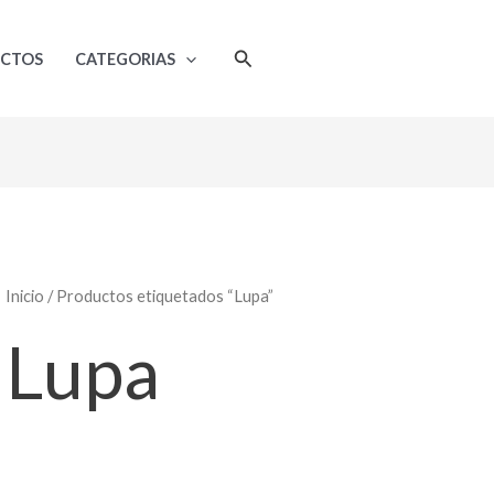
Ordenado
por
popularidad
Buscar
UCTOS
CATEGORIAS
Inicio
/ Productos etiquetados “Lupa”
Lupa