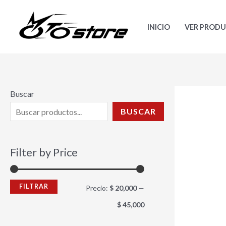
Ir
P
P
al
r
r
INICIO
VER PROD
contenido
e
e
c
c
i
i
o
o
Buscar
m
m
BUSCAR
í
á
n
x
Filter by Price
i
i
m
m
FILTRAR
Precio:
$ 20,000
—
o
o
$ 45,000