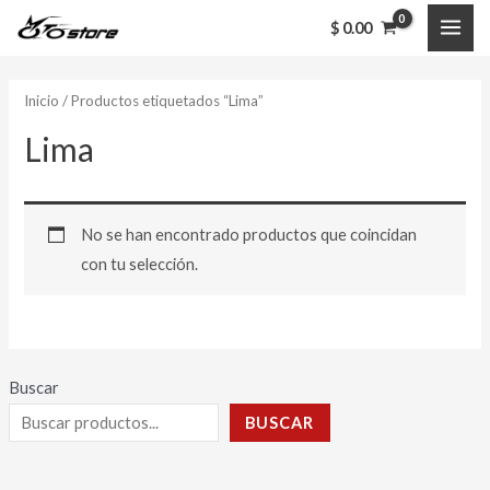
Ir
MAI
$
0.00
al
ME
contenido
Inicio
/ Productos etiquetados “Lima”
Lima
No se han encontrado productos que coincidan
con tu selección.
Buscar
BUSCAR