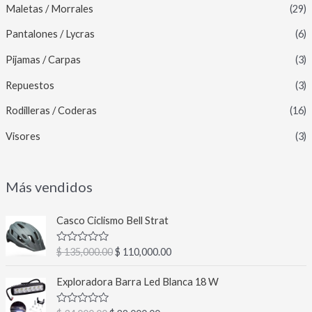
Maletas / Morrales
(29)
Pantalones / Lycras
(6)
Pijamas / Carpas
(3)
Repuestos
(3)
Rodilleras / Coderas
(16)
Visores
(3)
Más vendidos
E
E
Casco Ciclismo Bell Strat
l
l
p
p
V
$
135,000.00
$
110,000.00
r
r
a
l
e
e
E
E
o
Exploradora Barra Led Blanca 18 W
c
c
l
l
r
a
i
i
p
p
d