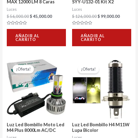
MAX 12000 LM 8 Caras
SYY-U132-01 Kit X2
Luces
Luces
$
56,000.00
$
45,000.00
$
126,000.00
$
99,000.00
Valorado
Valorado
con
con
AÑADIR AL
AÑADIR AL
0
0
CARRITO
CARRITO
de
de
5
5
El
El
El
El
precio
precio
precio
precio
¡Oferta!
¡Oferta!
original
actual
original
actual
era:
es:
era:
es:
$ 58,000.00.
$ 48,000.00.
$ 24,000.00.
$ 20,000.0
Luz Led Bombillo Moto Led
Luz Led Bombillo H4 M11W
M4 Plus 8000Lm AC/DC
Lupa Bicolor
Luces
Luces