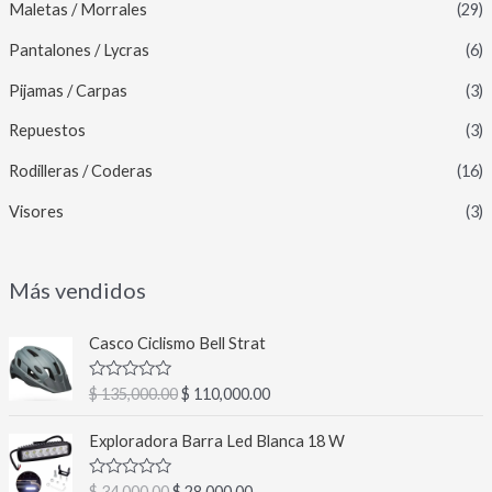
Maletas / Morrales
(29)
Pantalones / Lycras
(6)
Pijamas / Carpas
(3)
Repuestos
(3)
Rodilleras / Coderas
(16)
Visores
(3)
Más vendidos
E
E
Casco Ciclismo Bell Strat
l
l
p
p
V
$
135,000.00
$
110,000.00
r
r
a
l
e
e
E
E
o
Exploradora Barra Led Blanca 18 W
c
c
l
l
r
a
i
i
p
p
d
V
$
34,000.00
$
28,000.00