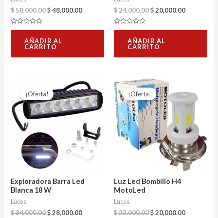
$
58,000.00
$
48,000.00
$
24,000.00
$
20,000.00
Valorado
Valorado
con
con
AÑADIR AL
AÑADIR AL
0
0
CARRITO
CARRITO
de
de
5
5
El
El
El
El
precio
precio
precio
precio
¡Oferta!
¡Oferta!
original
actual
original
actual
era:
es:
era:
es:
$ 34,000.00.
$ 28,000.00.
$ 22,000.00.
$ 20,000.0
Exploradora Barra Led
Luz Led Bombillo H4
Blanca 18 W
MotoLed
Luces
Luces
$
34,000.00
$
28,000.00
$
22,000.00
$
20,000.00