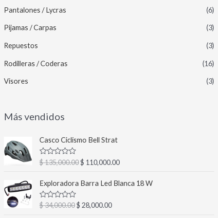
Pantalones / Lycras
(6)
Pijamas / Carpas
(3)
Repuestos
(3)
Rodilleras / Coderas
(16)
Visores
(3)
Más vendidos
E
E
Casco Ciclismo Bell Strat
l
l
p
p
V
$
135,000.00
$
110,000.00
r
r
a
l
e
e
E
E
o
Exploradora Barra Led Blanca 18 W
c
c
l
l
r
a
i
i
p
p
d
V
$
34,000.00
$
28,000.00
o
o
r
r
o
a
c
o
a