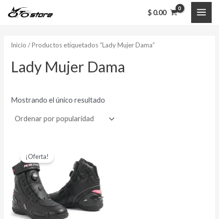
Ir
MAI
$
0.00
al
ME
contenido
Inicio
/ Productos etiquetados “Lady Mujer Dama”
Lady Mujer Dama
Mostrando el único resultado
El
El
Este
precio
precio
¡Oferta!
producto
original
actual
era:
es:
tiene
$ 585,000.00.
$ 459,000.00.
múltiples
variantes.
Las