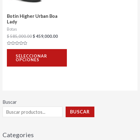
opciones
se
Botin Higher Urban Boa
pueden
Lady
Botas
elegir
$
585,000.00
$
459,000.00
en
la
Valorado
con
página
SELECCIONAR
0
OPCIONES
de
de
5
producto
Buscar
BUSCAR
Categories