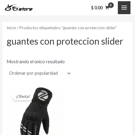
Ir
MAI
$
0.00
al
ME
contenido
Inicio
/ Productos etiquetados “guantes con proteccion slider”
guantes con proteccion slider
Mostrando el único resultado
El
El
Este
precio
precio
¡Oferta!
producto
original
actual
era:
es:
tiene
$ 160,000.00.
$ 125,000.00.
múltiples
variantes.
Las