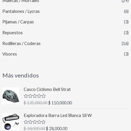
Maletas / Morrales
(29)
Pantalones / Lycras
(6)
Pijamas / Carpas
(3)
Repuestos
(3)
Rodilleras / Coderas
(16)
Visores
(3)
Más vendidos
E
E
Casco Ciclismo Bell Strat
l
l
p
p
V
$
135,000.00
$
110,000.00
r
r
a
l
e
e
E
E
o
Exploradora Barra Led Blanca 18 W
c
c
l
l
r
a
i
i
p
p
d
V
$
34,000.00
$
28,000.00
o
o
r
r
o