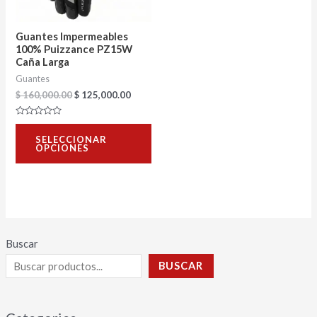
opciones
se
Guantes Impermeables
pueden
100% Puizzance PZ15W
Caña Larga
elegir
Guantes
en
$
160,000.00
$
125,000.00
la
Valorado
página
con
SELECCIONAR
0
de
OPCIONES
de
5
producto
Buscar
BUSCAR