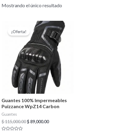
Mostrando el único resultado
El
El
Este
precio
precio
¡Oferta!
producto
original
actual
era:
es:
tiene
$ 115,000.00.
$ 89,000.00.
múltiples
variantes.
Las
opciones
se
pueden
Guantes 100% Impermeables
elegir
Puizzance WpZ14 Carbon
en
Guantes
la
$
115,000.00
$
89,000.00
página
Valorado