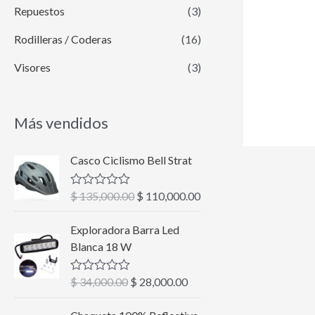
Repuestos
(3)
Rodilleras / Coderas
(16)
Visores
(3)
Más vendidos
E
E
Casco Ciclismo Bell Strat
l
l
p
p
$
135,000.00
$
110,000.00
V
r
r
a
l
e
e
E
E
Exploradora Barra Led
o
c
c
l
l
r
Blanca 18 W
a
i
i
p
p
d
o
o
r
r
o
$
34,000.00
$
28,000.00
V
c
o
a
e
e
a
o
r
c
l
c
c
E
E
n