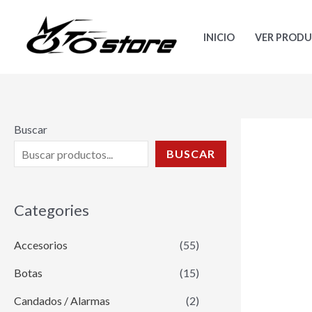
Ir
al
INICIO
VER PROD
contenido
Buscar
BUSCAR
Categories
Accesorios
(55)
Botas
(15)
Candados / Alarmas
(2)