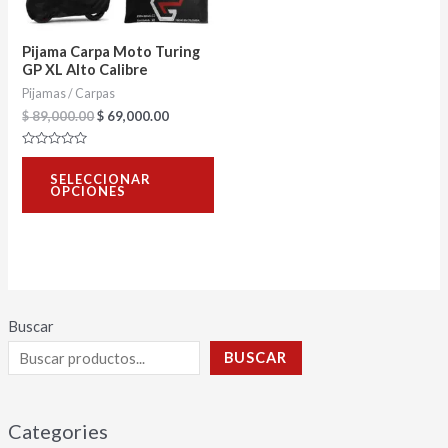
opciones
se
Pijama Carpa Moto Turing
pueden
GP XL Alto Calibre
Pijamas / Carpas
elegir
$
89,000.00
$
69,000.00
en
la
Valorado
con
página
SELECCIONAR
0
OPCIONES
de
de
5
producto
Buscar
BUSCAR
Categories