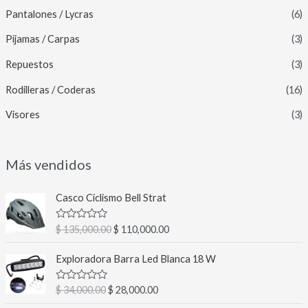
Pantalones / Lycras
(6)
Pijamas / Carpas
(3)
Repuestos
(3)
Rodilleras / Coderas
(16)
Visores
(3)
Más vendidos
E
E
Casco Ciclismo Bell Strat
l
l
p
p
V
$
135,000.00
$
110,000.00
r
r
a
l
e
e
E
E
o
Exploradora Barra Led Blanca 18 W
c
c
l
l
r
a
i
i
p
p
d
V
$
34,000.00
$
28,000.00
o
o
r
r
o
a
c
o
a