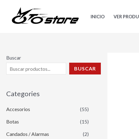
Ir
al
INICIO
VER PROD
contenido
Buscar
BUSCAR
Categories
Accesorios
(55)
Botas
(15)
Candados / Alarmas
(2)