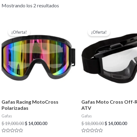
Mostrando los 2 resultados
El
El
El
El
precio
precio
precio
prec
¡Oferta!
¡Oferta!
original
actual
original
actu
era:
es:
era:
es:
$ 19,000.00.
$ 14,000.00.
$ 18,000.00.
$ 14,
Gafas Racing MotoCross
Gafas Moto Cross Off-
Polarizadas
ATV
Gafas
Gafas
$
19,000.00
$
14,000.00
$
18,000.00
$
14,000.00
Valorado
Valorado