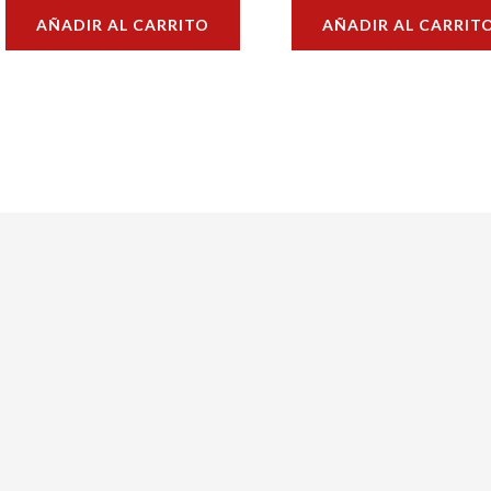
con
con
AÑADIR AL CARRITO
AÑADIR AL CARRIT
0
0
de
de
5
5