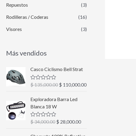
Repuestos
(3)
Rodilleras / Coderas
(16)
Visores
(3)
Más vendidos
E
E
Casco Ciclismo Bell Strat
l
l
p
p
$
135,000.00
$
110,000.00
V
r
r
a
l
e
e
E
E
Exploradora Barra Led
o
c
c
l
l
r
Blanca 18 W
a
i
i
p
p
d
o
o
r
r
o
$
34,000.00
$
28,000.00
V
c
o
a
e
e
a
o
r
c
l
c
c
E
E
n