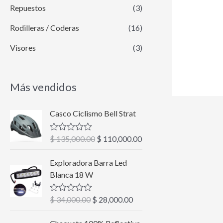
Repuestos
(3)
Rodilleras / Coderas
(16)
Visores
(3)
Más vendidos
E
E
Casco Ciclismo Bell Strat
l
l
p
p
$
135,000.00
$
110,000.00
V
r
r
a
l
e
e
E
E
Exploradora Barra Led
o
c
c
l
l
r
Blanca 18 W
a
i
i
p
p
d
o
o
r
r
o
$
34,000.00
$
28,000.00
V
c
o
a
e
e
a
o
r
c
l
c
c
E
E
n