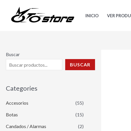
Ir
al
INICIO
VER PROD
contenido
Buscar
BUSCAR
Categories
Accesorios
(55)
Botas
(15)
Candados / Alarmas
(2)