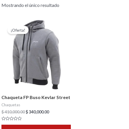
Mostrando el único resultado
El
El
Este
precio
precio
¡Oferta!
producto
original
actual
era:
es:
tiene
$ 410,000.00.
$ 340,000.00.
múltiples
variantes.
Las
opciones
se
pueden
Chaqueta FP Buso Kevlar Street
elegir
Chaquetas
en
$
410,000.00
$
340,000.00
la
página
Valorado
con