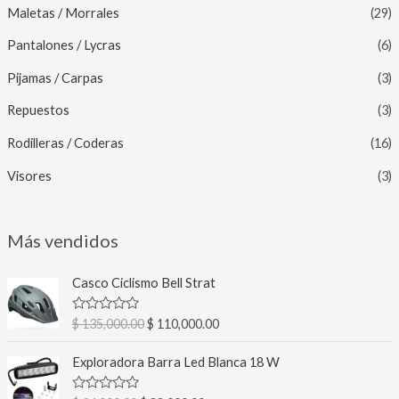
Maletas / Morrales
(29)
Pantalones / Lycras
(6)
Pijamas / Carpas
(3)
Repuestos
(3)
Rodilleras / Coderas
(16)
Visores
(3)
Más vendidos
E
E
Casco Ciclismo Bell Strat
l
l
p
p
V
$
135,000.00
$
110,000.00
r
r
a
l
e
e
E
E
o
Exploradora Barra Led Blanca 18 W
c
c
l
l
r
a
i
i
p
p
d