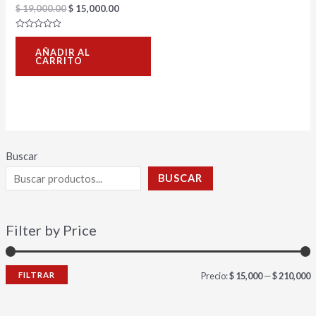
$
19,000.00
$
15,000.00
Valorado
con
AÑADIR AL
0
CARRITO
de
5
Buscar
BUSCAR
Filter by Price
FILTRAR
Precio:
$ 15,000
—
$ 210,000