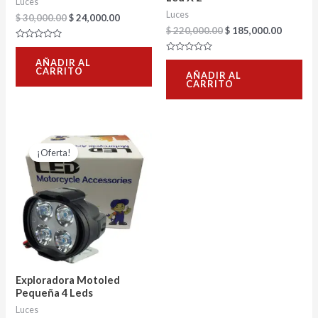
Luces
Luces
$
30,000.00
$
24,000.00
$
220,000.00
$
185,000.00
Valorado
con
Valorado
AÑADIR AL
0
con
CARRITO
de
AÑADIR AL
0
5
CARRITO
de
5
El
El
precio
precio
¡Oferta!
original
actual
era:
es:
$ 19,000.00.
$ 15,000.00.
Exploradora Motoled
Pequeña 4 Leds
Luces