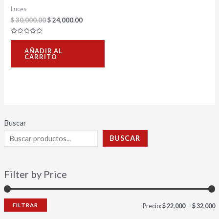
Luces
$
30,000.00
$
24,000.00
Valorado
con
AÑADIR AL
0
CARRITO
de
5
Buscar
BUSCAR
Filter by Price
FILTRAR
Precio:
$ 22,000
—
$ 32,000