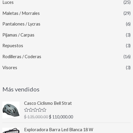
Luces
(25)
Maletas / Morrales
(29)
Pantalones / Lycras
(6)
Pijamas / Carpas
(3)
Repuestos
(3)
Rodilleras / Coderas
(16)
Visores
(3)
Más vendidos
E
E
Casco Ciclismo Bell Strat
l
l
p
p
V
$
135,000.00
$
110,000.00
r
r
a
l
e
e
E
E
o
Exploradora Barra Led Blanca 18 W
c
c
l
l
r