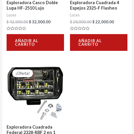
Exploradora Casco Doble
Exploradora Cuadrada 4
Lupa HF-2510 Lujo
Espejos 2325-F Flasheo
Luces
Luces
$
42,000.00
$
32,000.00
$
28,000.00
$
22,000.00
Valorado
Valorado
con
con
AÑADIR AL
AÑADIR AL
0
0
CARRITO
CARRITO
de
de
5
5
El
El
precio
precio
¡Oferta!
original
actual
era:
es:
$ 30,000.00.
$ 24,000.00.
Exploradora Cuadrada
Federal 2328-RBF 2 en 1