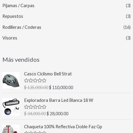
Pijamas / Carpas
(3)
Repuestos
(3)
Rodilleras / Coderas
(16)
Visores
(3)
Más vendidos
E
E
Casco Ciclismo Bell Strat
l
l
p
p
V
$
135,000.00
$
110,000.00
r
r
a
l
e
e
E
E
o
Exploradora Barra Led Blanca 18 W
c
c
l
l
r
a
i
i
p
p
d
V
$
34,000.00
$
28,000.00
o
o
r
r
o
a
c
o
a
l
e
e
E
E
o
o
Chaqueta 100% Reflectiva Doble Faz Gp
r
c
c
c
n
l
l
r
0