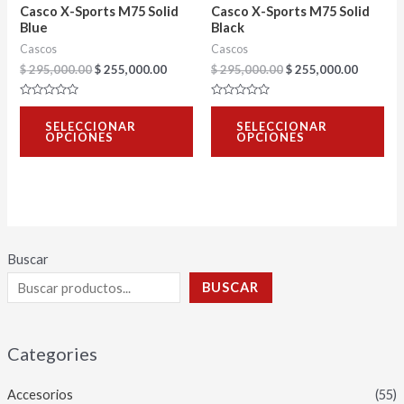
se
se
Casco X-Sports M75 Solid
Casco X-Sports M75 Solid
pueden
pu
Blue
Black
Cascos
Cascos
elegir
ele
$
295,000.00
$
255,000.00
$
295,000.00
$
255,000.00
en
en
la
la
Valorado
Valorado
con
con
página
pág
SELECCIONAR
SELECCIONAR
0
0
OPCIONES
OPCIONES
de
de
de
de
5
5
producto
pro
Buscar
BUSCAR
Categories
Accesorios
(55)