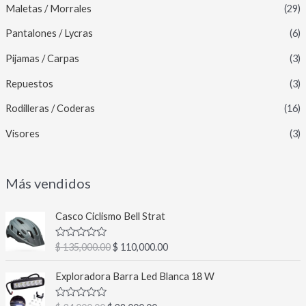
Maletas / Morrales
(29)
Pantalones / Lycras
(6)
Pijamas / Carpas
(3)
Repuestos
(3)
Rodilleras / Coderas
(16)
Visores
(3)
Más vendidos
E
E
Casco Ciclismo Bell Strat
l
l
p
p
V
$
135,000.00
$
110,000.00
r
r
a
l
e
e
E
E
o
Exploradora Barra Led Blanca 18 W
c
c
l
l
r
a
i
i
p
p
d