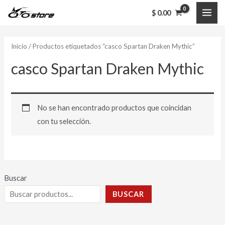
Ir
MAI
$
0.00
al
ME
contenido
Inicio
/ Productos etiquetados “casco Spartan Draken Mythic”
casco Spartan Draken Mythic
No se han encontrado productos que coincidan
con tu selección.
Buscar
BUSCAR