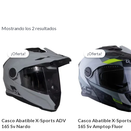
Mostrando los 2 resultados
El
El
El
El
Este
precio
precio
precio
pr
¡Oferta!
¡Oferta!
producto
original
actual
original
ac
era:
es:
era:
es
tiene
$ 405,000.00.
$ 365,000.00.
$ 405,000.00.
$ 
múltiples
variantes.
Las
opciones
se
pueden
Casco Abatible X-Sports ADV
Casco Abatible X-Sport
elegir
165 Sv Nardo
165 Sv Amptop Fluor