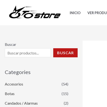
Ir
al
INICIO
VER PROD
contenido
Buscar
BUSCAR
Categories
Accesorios
(54)
Botas
(15)
Candados / Alarmas
(2)