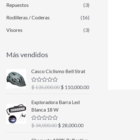
Repuestos
(3)
Rodilleras / Coderas
(16)
Visores
(3)
Más vendidos
E
E
Casco Ciclismo Bell Strat
l
l
p
p
$
135,000.00
$
110,000.00
V
r
r
a
l
e
e
E
E
Exploradora Barra Led
o
c
c
l
l
r
Blanca 18 W
a
i
i
p
p
d
o
o
r
r
o
$
34,000.00
$
28,000.00
V
c
o
a
e
e
a
o
r
c
l
c
c
E
E
n