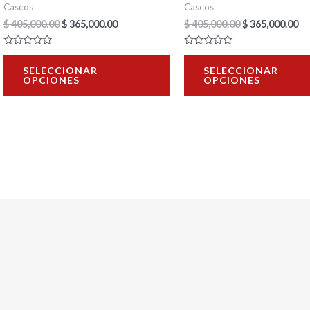
en
Cascos
Cascos
la
$
405,000.00
$
365,000.00
$
405,000.00
$
365,000.00
página
Valorado
Valorado
de
con
con
SELECCIONAR
SELECCIONAR
0
0
OPCIONES
OPCIONES
de
de
producto
5
5