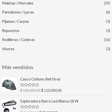
Maletas / Morrales
(29)
Pantalones / Lycras
(6)
Pijamas / Carpas
(3)
Repuestos
(3)
Rodilleras / Coderas
(16)
Visores
(3)
Más vendidos
E
E
Casco Ciclismo Bell Strat
l
l
p
p
V
$
135,000.00
$
110,000.00
r
r
a
l
e
e
E
E
o
Exploradora Barra Led Blanca 18 W
c
c
l
l
r
a
i
i
p
p
d