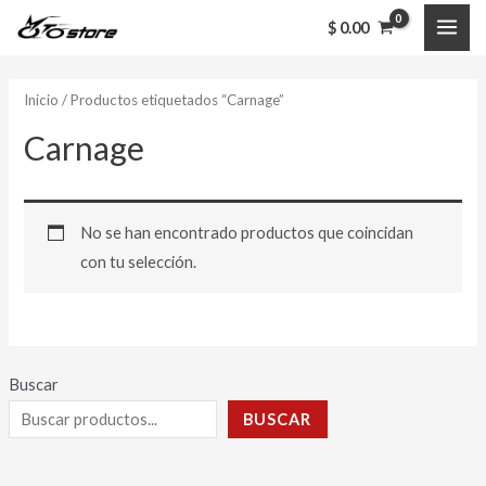
Ir
MAI
$
0.00
al
ME
contenido
Inicio
/ Productos etiquetados “Carnage”
Carnage
No se han encontrado productos que coincidan
con tu selección.
Buscar
BUSCAR