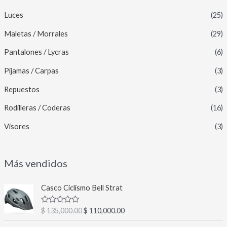
Luces
(25)
Maletas / Morrales
(29)
Pantalones / Lycras
(6)
Pijamas / Carpas
(3)
Repuestos
(3)
Rodilleras / Coderas
(16)
Visores
(3)
Más vendidos
E
E
Casco Ciclismo Bell Strat
l
l
p
p
V
$
135,000.00
$
110,000.00
r
r
a
l
e
e