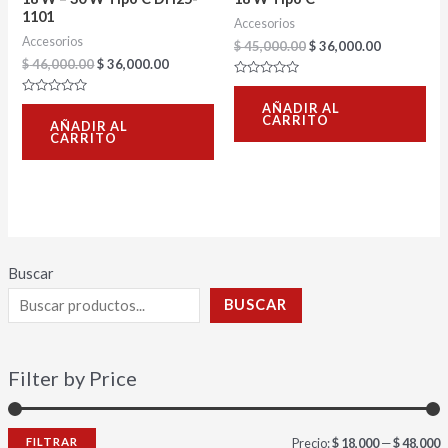
1101
Accesorios
Accesorios
$
45,000.00
$
36,000.00
$
46,000.00
$
36,000.00
Valorado
con
Valorado
AÑADIR AL
0
con
CARRITO
de
AÑADIR AL
0
5
CARRITO
de
5
Buscar
BUSCAR
Filter by Price
FILTRAR
Precio:
$ 18,000
—
$ 48,000