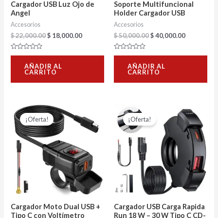
Cargador USB Luz Ojo de
Soporte Multifuncional
Angel
Holder Cargador USB
Accesorios
Accesorios
$
22,000.00
$
18,000.00
$
50,000.00
$
40,000.00
Valorado
Valorado
con
con
AÑADIR AL
AÑADIR AL
0
0
CARRITO
CARRITO
de
de
5
5
El
El
El
El
precio
precio
precio
precio
¡Oferta!
¡Oferta!
original
actual
original
actual
era:
es:
era:
es:
$ 46,000.00.
$ 36,000.00.
$ 62,000.00.
$ 48,000.0
Cargador Moto Dual USB +
Cargador USB Carga Rapida
Tipo C con Voltímetro
Run 18 W – 30 W Tipo C CD-