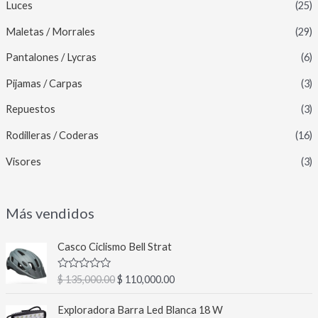
Luces
(25)
Maletas / Morrales
(29)
Pantalones / Lycras
(6)
Pijamas / Carpas
(3)
Repuestos
(3)
Rodilleras / Coderas
(16)
Visores
(3)
Más vendidos
E
E
Casco Ciclismo Bell Strat
l
l
p
p
V
$
135,000.00
$
110,000.00
r
r
a
l
e
e
E
E
o
Exploradora Barra Led Blanca 18 W
c
c
l
l
r