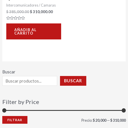
Intercomunicadores / Camaras
$
385,000.00
$
310,000.00
Valorado
con
AÑADIR AL
0
CARRITO
de
5
Buscar
BUSCAR
Filter by Price
FILTRAR
Precio:
$ 20,000
—
$ 310,000