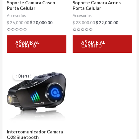
Soporte Camara Casco
Soporte Camara Arnes
Porta Celular
Porta Celular
Accesorios
Accesorios
$
26,000.00
$
20,000.00
$
28,000.00
$
22,000.00
Valorado
Valorado
con
con
AÑADIR AL
AÑADIR AL
0
0
CARRITO
CARRITO
de
de
5
5
El
El
precio
precio
¡Oferta!
original
actual
era:
es:
$ 385,000.00.
$ 310,000.00.
Intercomunicador Camara
Q28 Bluetooth