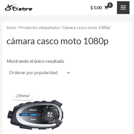
Ir
MAI
$
0.00
al
ME
contenido
Inicio
/ Productos etiquetados “cámara casco moto 1080p”
cámara casco moto 1080p
Mostrando el único resultado
El
El
precio
precio
¡Oferta!
original
actual
era:
es:
$ 285,000.00.
$ 224,000.00.