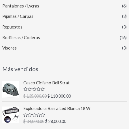
Pantalones / Lycras
(6)
Pijamas / Carpas
(3)
Repuestos
(3)
Rodilleras / Coderas
(16)
Visores
(3)
Más vendidos
E
E
Casco Ciclismo Bell Strat
l
l
p
p
V
$
135,000.00
$
110,000.00
r
r
a
l
e
e
E
E
o
Exploradora Barra Led Blanca 18 W
c
c
l
l
r
a
i
i
p
p
d
V
$
34,000.00
$
28,000.00
o
o
r
r
o
a
c
o
a