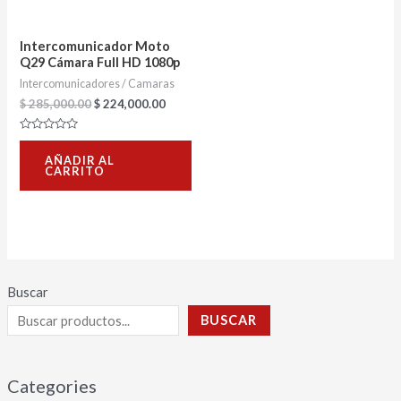
Intercomunicador Moto
Q29 Cámara Full HD 1080p
Intercomunicadores / Camaras
$
285,000.00
$
224,000.00
Valorado
con
AÑADIR AL
0
CARRITO
de
5
Buscar
BUSCAR
Categories