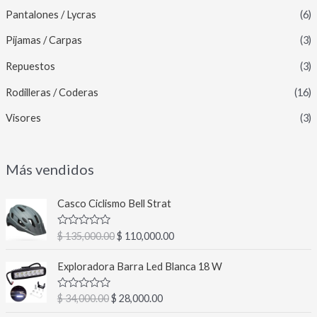
Pantalones / Lycras
(6)
Pijamas / Carpas
(3)
Repuestos
(3)
Rodilleras / Coderas
(16)
Visores
(3)
Más vendidos
E
E
Casco Ciclismo Bell Strat
l
l
p
p
V
$
135,000.00
$
110,000.00
r
r
a
l
e
e
E
E
o
Exploradora Barra Led Blanca 18 W
c
c
l
l
r
a
i
i
p
p
d
V
$
34,000.00
$
28,000.00
o
o
r
r
o
a
c
o
a