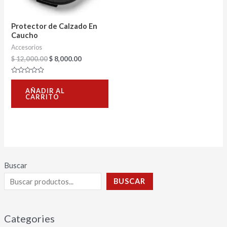
Protector de Calzado En
Caucho
Accesorios
$
12,000.00
$
8,000.00
Valorado
con
AÑADIR AL
0
CARRITO
de
5
Buscar
BUSCAR
Categories