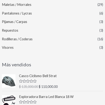
Maletas / Morrales
(29)
Pantalones / Lycras
(6)
Pijamas / Carpas
(3)
Repuestos
(3)
Rodilleras / Coderas
(16)
Visores
(3)
Más vendidos
E
E
Casco Ciclismo Bell Strat
l
l
p
p
V
$
135,000.00
$
110,000.00
r
r
a
l
e
e
E
E
o
Exploradora Barra Led Blanca 18 W
c
c
l
l
r
a
i
i
p
p