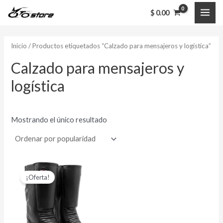
Ir
MAI
$
0.00
al
ME
contenido
Inicio
/ Productos etiquetados “Calzado para mensajeros y logística”
Calzado para mensajeros y
logística
Mostrando el único resultado
El
El
Este
precio
precio
¡Oferta!
producto
original
actual
era:
es:
tiene
$ 432,000.00.
$ 339,000.00.
múltiples
variantes.