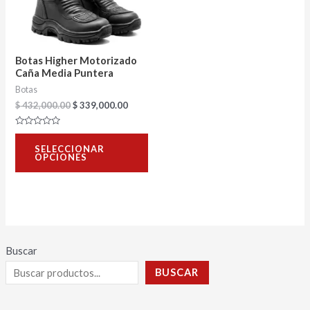
Las
opciones
se
Botas Higher Motorizado
pueden
Caña Media Puntera
Botas
elegir
$
432,000.00
$
339,000.00
en
la
Valorado
con
página
SELECCIONAR
0
OPCIONES
de
de
5
producto
Buscar
BUSCAR