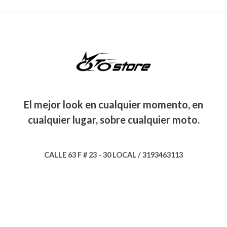
g
u
0
0
e
,
0
$
5
e
:
5
i
a
.
.
0
.
,
r
$
n
l
0
0
0
1
0
a
a
e
0
0
0
0
0
:
8
l
s
.
.
.
5
0
$
2
e
:
0
,
.
,
r
$
0
0
0
1
0
a
.
0
0
0
0
:
8
0
.
5
0
$
5
El mejor look en cualquier momento, en
.
,
.
,
0
0
0
cualquier lugar, sobre cualquier moto.
1
0
0
0
0
0
0
.
0
.
5
0
.
,
.
CALLE 63 F # 23 - 30 LOCAL / 3193463113
0
0
0
0
0
0
.
0
.
.
0
0
.