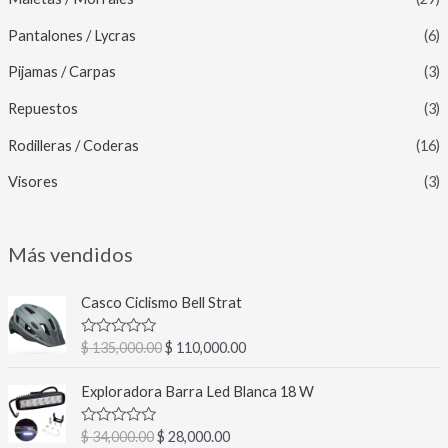
Pantalones / Lycras
(6)
Pijamas / Carpas
(3)
Repuestos
(3)
Rodilleras / Coderas
(16)
Visores
(3)
Más vendidos
E
E
Casco Ciclismo Bell Strat
l
l
p
p
V
$
135,000.00
$
110,000.00
r
r
a
l
e
e
E
E
o
Exploradora Barra Led Blanca 18 W
c
c
l
l
r
a
i
i
p
p
d
V
$
34,000.00
$
28,000.00
o
o
r
r
o