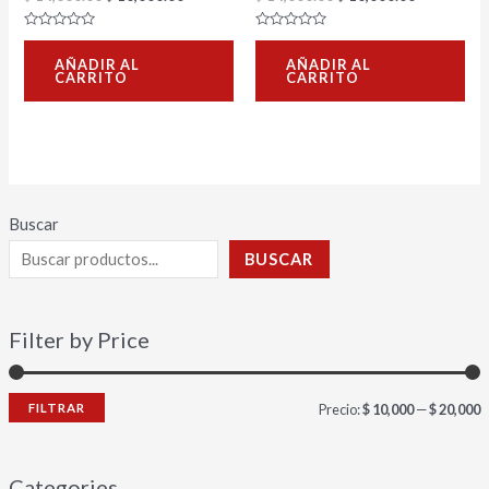
Valorado
Valorado
con
con
AÑADIR AL
AÑADIR AL
0
0
CARRITO
CARRITO
de
de
5
5
Buscar
BUSCAR
Filter by Price
FILTRAR
Precio:
$ 10,000
—
$ 20,000
Categories