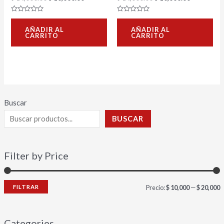
Valorado
Valorado
con
con
AÑADIR AL
AÑADIR AL
0
0
CARRITO
CARRITO
de
de
5
5
Buscar
BUSCAR
Filter by Price
FILTRAR
Precio:
$ 10,000
—
$ 20,000
Categories