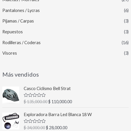
Pantalones / Lycras
(6)
Pijamas / Carpas
(3)
Repuestos
(3)
Rodilleras / Coderas
(16)
Visores
(3)
Más vendidos
E
E
Casco Ciclismo Bell Strat
l
l
p
p
V
$
135,000.00
$
110,000.00
r
r
a
l
e
e
E
E
o
Exploradora Barra Led Blanca 18 W
c
c
l
l
r
a
i
i
p
p
d
V
$
34,000.00
$
28,000.00
o
o
r
r
o