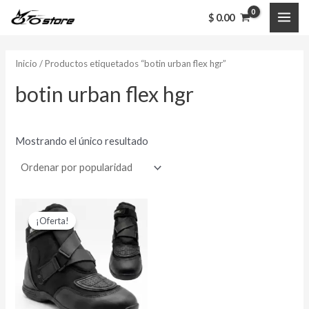
Ir
MAI
$
0.00
al
ME
contenido
Inicio
/ Productos etiquetados “botin urban flex hgr”
botin urban flex hgr
Mostrando el único resultado
El
El
Este
precio
precio
¡Oferta!
producto
original
actual
era:
es:
tiene
$ 444,000.00.
$ 349,000.00.
múltiples
variantes.
Las