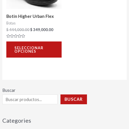
opciones
se
Botin Higher Urban Flex
pueden
Botas
elegir
$
444,000.00
$
349,000.00
en
Valorado
la
con
SELECCIONAR
0
página
OPCIONES
de
5
de
producto
Buscar
BUSCAR
Categories