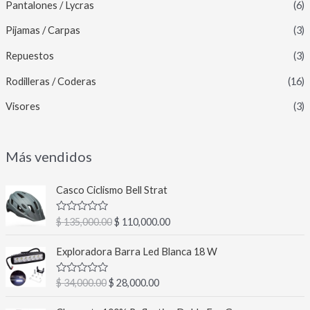
Pantalones / Lycras
(6)
Pijamas / Carpas
(3)
Repuestos
(3)
Rodilleras / Coderas
(16)
Visores
(3)
Más vendidos
E
E
Casco Ciclismo Bell Strat
l
l
p
p
V
$
135,000.00
$
110,000.00
r
r
a
l
e
e
E
E
o
Exploradora Barra Led Blanca 18 W
c
c
l
l
r
a
i
i
p
p
d
V
$
34,000.00
$
28,000.00
o
o
r
r
o
a
c
o
a
l
e
e
E
E
o