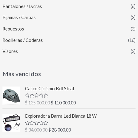
Pantalones / Lycras
(6)
Pijamas / Carpas
(3)
Repuestos
(3)
Rodilleras / Coderas
(16)
Visores
(3)
Más vendidos
E
E
Casco Ciclismo Bell Strat
l
l
p
p
V
$
135,000.00
$
110,000.00
r
r
a
l
e
e
E
E
o
Exploradora Barra Led Blanca 18 W
c
c
l
l
r
a
i
i
p
p
d
V
$
34,000.00
$
28,000.00
o
o
r
r
o
a
c
o
a