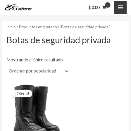
Ir
MAI
$
0.00
al
ME
contenido
Inicio
/ Productos etiquetados “Botas de seguridad privada”
Botas de seguridad privada
Mostrando el único resultado
El
El
Este
precio
precio
¡Oferta!
producto
original
actual
era:
es:
tiene
$ 432,000.00.
$ 339,000.00.
múltiples
variantes.
Las