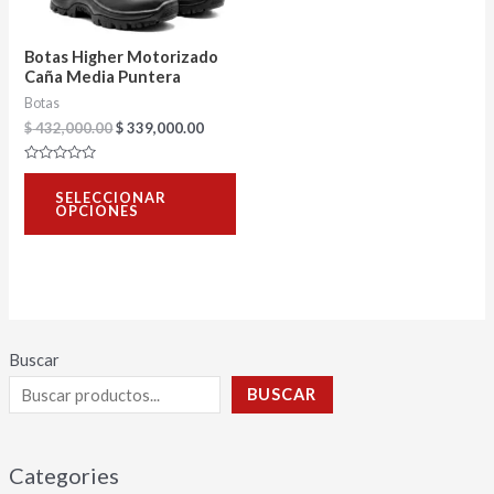
opciones
se
Botas Higher Motorizado
pueden
Caña Media Puntera
Botas
elegir
$
432,000.00
$
339,000.00
en
la
Valorado
con
página
SELECCIONAR
0
OPCIONES
de
de
5
producto
Buscar
BUSCAR
Categories