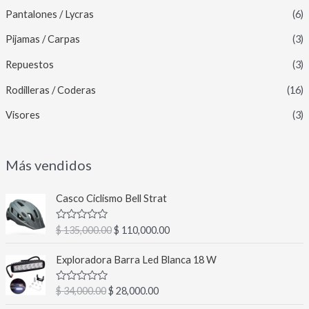
Pantalones / Lycras
(6)
Pijamas / Carpas
(3)
Repuestos
(3)
Rodilleras / Coderas
(16)
Visores
(3)
Más vendidos
E
E
Casco Ciclismo Bell Strat
l
l
p
p
V
$
135,000.00
$
110,000.00
r
r
a
l
e
e
E
E
o
Exploradora Barra Led Blanca 18 W
c
c
l
l
r
a
i
i
p
p
d
V
$
34,000.00
$
28,000.00
o
o
r
r
o
a
c
o
a