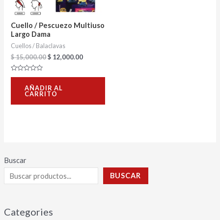
Cuello / Pescuezo Multiuso
Largo Dama
Cuellos / Balaclavas
$
15,000.00
$
12,000.00
Valorado
con
AÑADIR AL
0
CARRITO
de
5
Buscar
BUSCAR
Categories