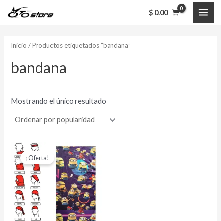
Ir
MAI
$
0.00
al
ME
contenido
Inicio
/ Productos etiquetados “bandana”
bandana
Mostrando el único resultado
El
El
precio
precio
¡Oferta!
original
actual
era:
es:
$ 15,000.00.
$ 12,000.00.