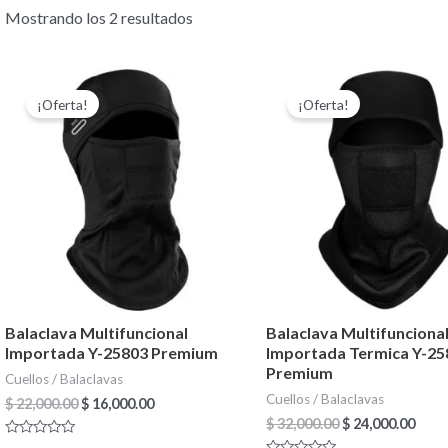
Mostrando los 2 resultados
El
El
El
El
precio
precio
precio
prec
¡Oferta!
¡Oferta!
original
actual
original
actu
era:
es:
era:
es:
$ 22,000.00.
$ 16,000.00.
$ 32,000.00.
$ 24,
Balaclava Multifuncional
Balaclava Multifunciona
Importada Y-25803 Premium
Importada Termica Y-25
Premium
Cuellos / Balaclavas
Cuellos / Balaclavas
$
22,000.00
$
16,000.00
$
32,000.00
$
24,000.00
Valorado