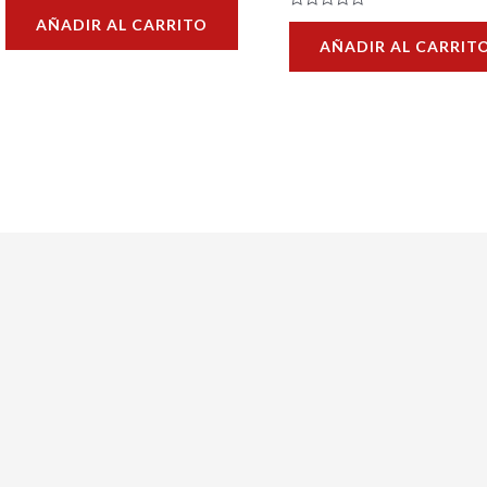
con
Valorado
AÑADIR AL CARRITO
0
con
de
AÑADIR AL CARRIT
0
5
de
5