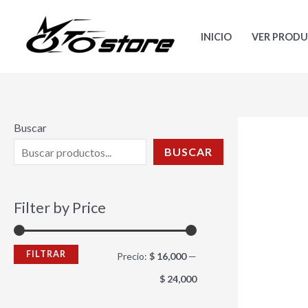
Ir
P
P
al
r
r
INICIO
VER PROD
contenido
e
e
c
c
i
i
o
o
Buscar
m
m
BUSCAR
í
á
n
x
Filter by Price
i
i
m
m
FILTRAR
Precio:
$ 16,000
—
o
o
$ 24,000