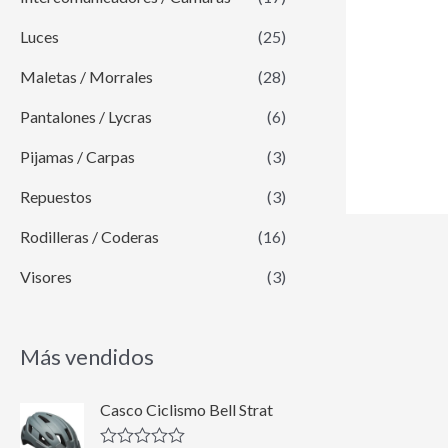
Luces
(25)
Maletas / Morrales
(28)
Pantalones / Lycras
(6)
Pijamas / Carpas
(3)
Repuestos
(3)
Rodilleras / Coderas
(16)
Visores
(3)
Más vendidos
E
E
Casco Ciclismo Bell Strat
l
l
p
p