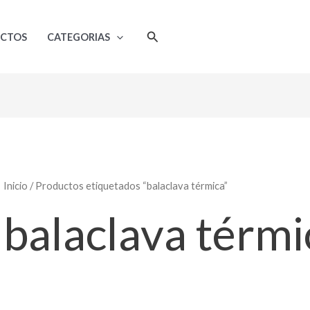
Ordenado
por
popularidad
Buscar
UCTOS
CATEGORIAS
Inicio
/ Productos etiquetados “balaclava térmica”
balaclava térmi