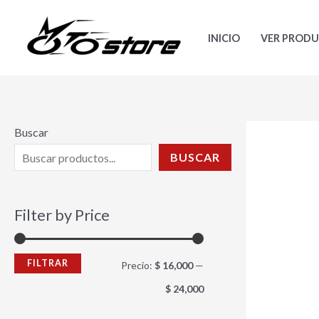
Ir
P
P
al
r
r
INICIO
VER PROD
contenido
e
e
c
c
i
i
o
o
Buscar
m
m
BUSCAR
í
á
n
x
Filter by Price
i
i
m
m
FILTRAR
Precio:
$ 16,000
—
o
o
$ 24,000