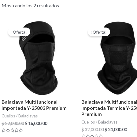
Mostrando los 2 resultados
El
El
El
El
precio
precio
precio
prec
¡Oferta!
¡Oferta!
original
actual
original
actu
era:
es:
era:
es:
$ 22,000.00.
$ 16,000.00.
$ 32,000.00.
$ 24,
Balaclava Multifuncional
Balaclava Multifunciona
Importada Y-25803 Premium
Importada Termica Y-25
Premium
Cuellos / Balaclavas
Cuellos / Balaclavas
$
22,000.00
$
16,000.00
$
32,000.00
$
24,000.00
Valorado