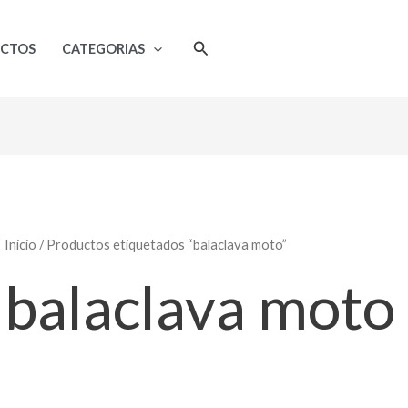
Ordenado
por
popularidad
Buscar
UCTOS
CATEGORIAS
Inicio
/ Productos etiquetados “balaclava moto”
balaclava moto