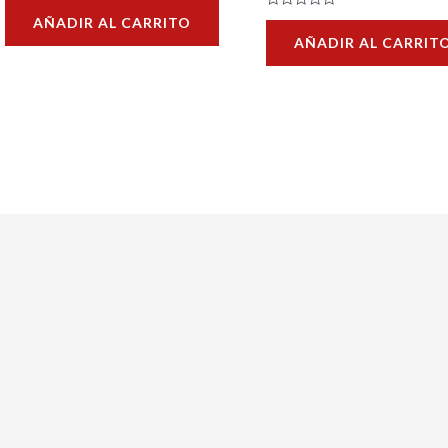
con
Valorado
AÑADIR AL CARRITO
0
con
de
AÑADIR AL CARRIT
0
5
de
5