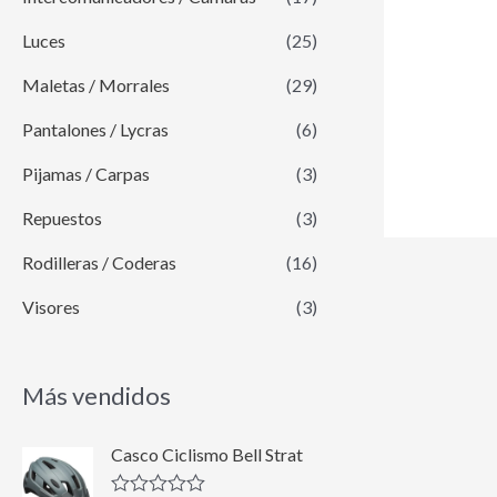
Luces
(25)
Maletas / Morrales
(29)
Pantalones / Lycras
(6)
Pijamas / Carpas
(3)
Repuestos
(3)
Rodilleras / Coderas
(16)
Visores
(3)
Más vendidos
E
E
Casco Ciclismo Bell Strat
l
l
p
p